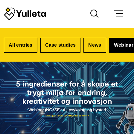
Blog
All entries
Case studies
News
Webinar